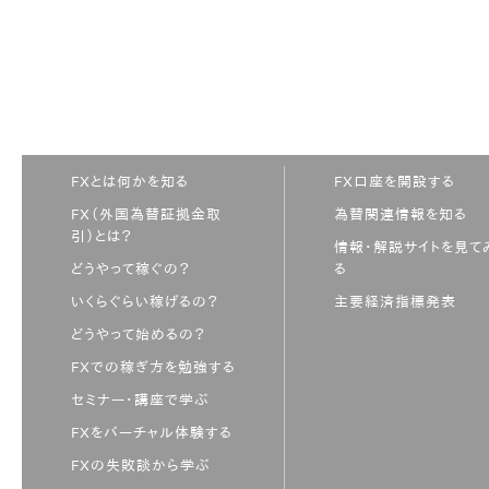
FXとは何かを知る
FX口座を開設する
FX（外国為替証拠金取
為替関連情報を知る
引）とは？
情報・解説サイトを見て
どうやって稼ぐの？
る
いくらぐらい稼げるの？
主要経済指標発表
どうやって始めるの？
FXでの稼ぎ方を勉強する
セミナー・講座で学ぶ
FXをバーチャル体験する
FXの失敗談から学ぶ