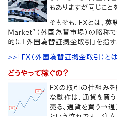
もありますが同じこと
そもそも、FXとは、英語の 
Market”（外国為替市場）の略称
的に「外国為替証拠金取引」を指す
>>「FX（外国為替証拠金取引）と
どうやって稼ぐの？
FXの取引の仕組みを
な動作は、通貨を買
売る、通貨を買う→通
という流れです。 注